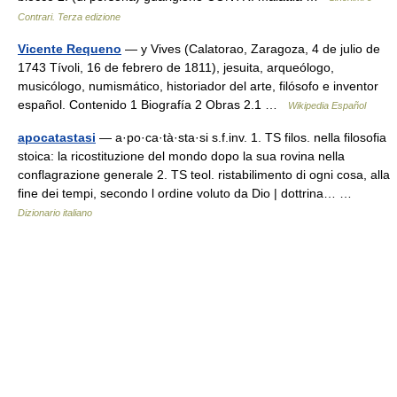
Contrari. Terza edizione
Vicente Requeno
— y Vives (Calatorao, Zaragoza, 4 de julio de
1743 Tívoli, 16 de febrero de 1811), jesuita, arqueólogo,
musicólogo, numismático, historiador del arte, filósofo e inventor
español. Contenido 1 Biografía 2 Obras 2.1 …
Wikipedia Español
apocatastasi
— a·po·ca·tà·sta·si s.f.inv. 1. TS filos. nella filosofia
stoica: la ricostituzione del mondo dopo la sua rovina nella
conflagrazione generale 2. TS teol. ristabilimento di ogni cosa, alla
fine dei tempi, secondo l ordine voluto da Dio | dottrina… …
Dizionario italiano