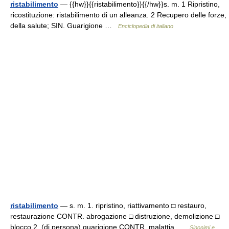
ristabilimento
— {{hw}}{{ristabilimento}}{{/hw}}s. m. 1 Ripristino,
ricostituzione: ristabilimento di un alleanza. 2 Recupero delle forze,
della salute; SIN. Guarigione …
Enciclopedia di italiano
ristabilimento
— s. m. 1. ripristino, riattivamento □ restauro,
restaurazione CONTR. abrogazione □ distruzione, demolizione □
blocco 2. (di persona) guarigione CONTR. malattia …
Sinonimi e