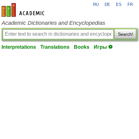
RU
DE
ES
FR
en-academic.com
Academic Dictionaries and Encyclopedias
Search!
Interpretations
Translations
Books
Игры ⚽