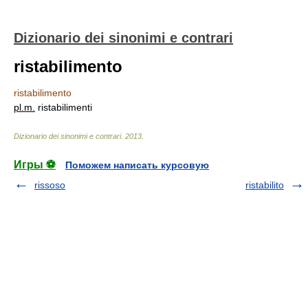
Dizionario dei sinonimi e contrari
ristabilimento
ristabilimento
pl.
m.
ristabilimenti
Dizionario dei sinonimi e contrari
.
2013
.
Игры ⚽
Поможем написать курсовую
rissoso
ristabilito