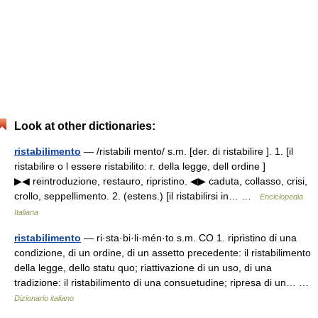
Look at other dictionaries:
ristabilimento
— /ristabili mento/ s.m. [der. di ristabilire ]. 1. [il
ristabilire o l essere ristabilito: r. della legge, dell ordine ]
▶◀ reintroduzione, restauro, ripristino. ◀▶ caduta, collasso, crisi,
crollo, seppellimento. 2. (estens.) [il ristabilirsi in… …
Enciclopedia
Italiana
ristabilimento
— ri·sta·bi·li·mén·to s.m. CO 1. ripristino di una
condizione, di un ordine, di un assetto precedente: il ristabilimento
della legge, dello statu quo; riattivazione di un uso, di una
tradizione: il ristabilimento di una consuetudine; ripresa di un… …
Dizionario italiano