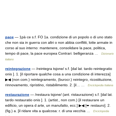
pace
— 1pà·ce s.f. FO 1a. condizione di un popolo o di uno stato
che non sia in guerra con altri o non abbia conflitti, lotte armate in
corso al suo interno: mantenere, consolidare la pace, politica,
tempo di pace, la pace europea Contrari: belligeranza …
Dizionario
italiano
reintegrazione
— /reintegra tsjone/ s.f. [dal lat. tardo reintegratio
onis ]. 1. [il riportare qualche cosa a una condizione di interezza]
▶◀ (non com.) reintegramento, (burocr.) reintegro, ricostituzione,
rinnovamento, ripristino, ristabilimento. 2. [il… …
Enciclopedia Italiana
restaurazione
— /restaura tsjone/ (ant. ristaurazione) s.f. [dal lat.
tardo restauratio onis ]. 1. (artist., non com.) [il restaurare un
edificio, un opera d arte, un manufatto, ecc.] ▶◀ [➨ restauro]. 2.
(fig.) a. [il ridare vita a qualcosa: r. di una vecchia …
Enciclopedia